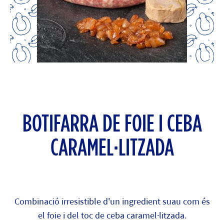
BOTIFARRA DE FOIE I CEBA
CARAMEL·LITZADA
Combinació irresistible d'un ingredient suau com és
el foie i del toc de ceba caramel·litzada.