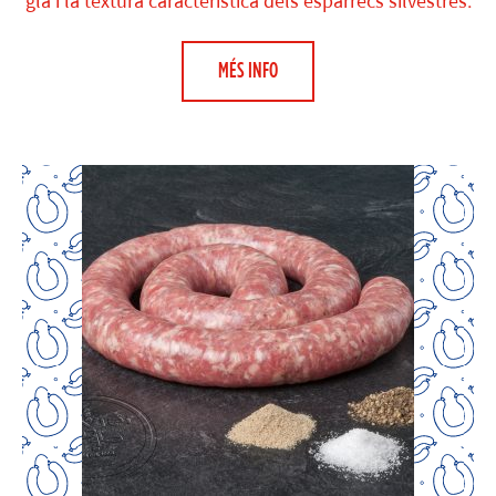
glà i la textura característica dels espàrrecs silvestres.
MÉS INFO