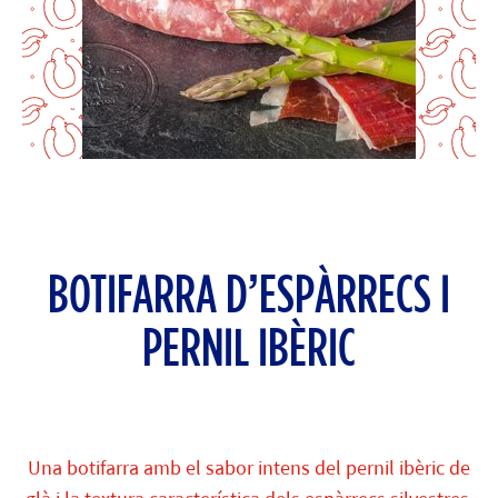
BOTIFARRA D’ESPÀRRECS I
PERNIL IBÈRIC
Una botifarra amb el sabor intens del pernil ibèric de