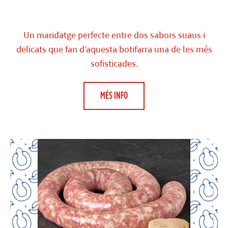
Un maridatge perfecte entre dos sabors suaus i
delicats que fan d’aquesta botifarra una de les més
sofisticades.
MÉS INFO