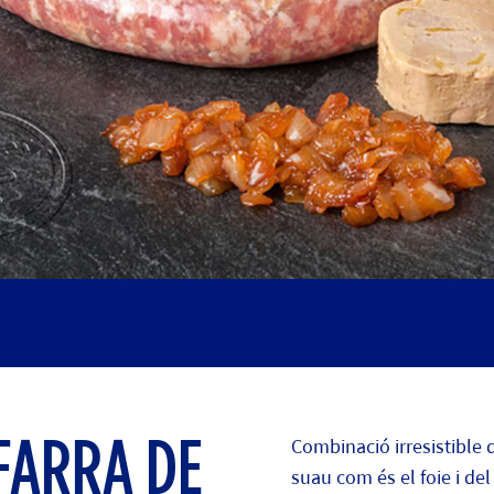
Combinació irresistible 
FARRA DE
suau com és el foie i del