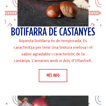
BOTIFARRA DE CASTANYES
Aquesta botifarra és de temporada. Es
caracteritza per tenir una textura melosa i el
sabor agradable i característic de la
castanya. L'amanim amb vi dolç d’Ullastrell.
MÉS INFO