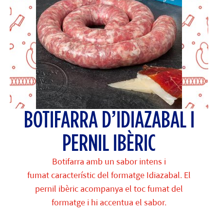
BOTIFARRA D’IDIAZABAL I
PERNIL IBÈRIC
Botifarra amb un sabor intens i
fumat característic del formatge Idiazabal. El
pernil ibèric acompanya el toc fumat del
formatge i hi accentua el sabor.