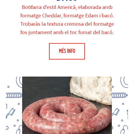
Botifarra d'estil Americà, elaborada amb
formatge Cheddar, formatge Edam i bacó.
Trobaràs la textura cremosa del formatge
fos juntament amb el toc fumat del bacó.
MÉS INFO