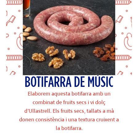
BOTIFARRA DE MÚSIC
Elaborem aquesta botifarra amb un
combinat de fruits secs i vi dolç
d’Ullastrell. Els fruits secs, tallats a mà
donen consistència i una textura cruixent a
la botifarra.