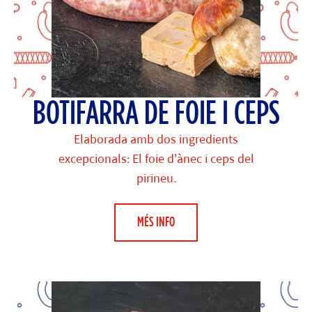
BOTIFARRA DE FOIE I CEPS
Elaborada amb dos ingredients
excepcionals: El foie d'ànec i ceps del
pirineu.
MÉS INFO