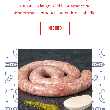
romaní, la farigola i el licor
Aromes de
Montserrat,
el producte auténtic de l'abadia.
MÉS INFO